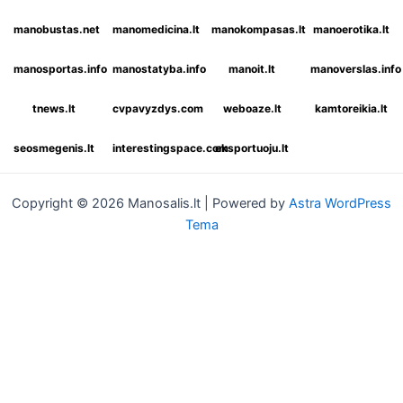
manobustas.net
manomedicina.lt
manokompasas.lt
manoerotika.lt
manosportas.info
manostatyba.info
manoit.lt
manoverslas.info
tnews.lt
cvpavyzdys.com
weboaze.lt
kamtoreikia.lt
seosmegenis.lt
interestingspace.com
eksportuoju.lt
Copyright © 2026 Manosalis.lt | Powered by
Astra WordPress
Tema