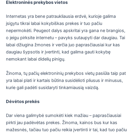
Elektroninės prekybos vietos
Internetas yra bene patraukliausia erdvė, kurioje galima
įsigytu tikrai labai kokybiškas prekes ir tuo pačiu
nepermokėti. Peugeot dalys apskritai yra gana ne brangios,
o jeigu pirksite internetu – pavyks sutaupyti dar daugiau. Tai
labai džiugina žmones ir verčia juo paprasčiausiai kur kas
daugiau šypsotis ir įvertinti, kad galima gauti kokybę
nemokant labai didelių pinigų.
Žinoma, tų pačių elektroninių prekybos vietų pasiūla taip pat
yra labai plati ir kartais būtina susidėlioti pliusus ir minusus,
kurie gali padėti susidaryti tinkamiausią vaizdą.
Dėvėtos prekės
Dar viena galimybė sumokėti kiek mažiau – paprasčiausiai
pirkti jau padėvėtas prekes. Žinoma, kainos bus kur kas
mažesnės, tačiau tuo pačiu reikia įvertinti ir tai, kad tuo pačiu