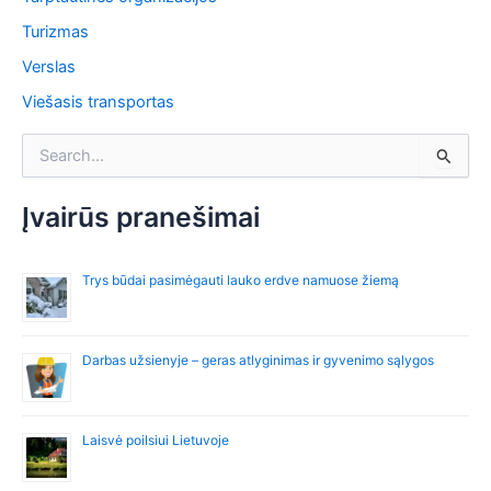
Turizmas
Verslas
Viešasis transportas
I
e
š
k
Įvairūs pranešimai
o
t
i
Trys būdai pasimėgauti lauko erdve namuose žiemą
:
Darbas užsienyje – geras atlyginimas ir gyvenimo sąlygos
Laisvė poilsiui Lietuvoje