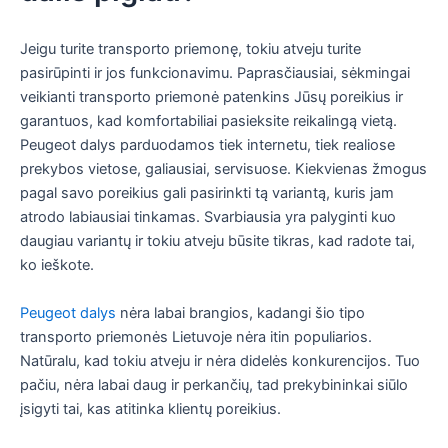
Jeigu turite transporto priemonę, tokiu atveju turite
pasirūpinti ir jos funkcionavimu. Paprasčiausiai, sėkmingai
veikianti transporto priemonė patenkins Jūsų poreikius ir
garantuos, kad komfortabiliai pasieksite reikalingą vietą.
Peugeot dalys parduodamos tiek internetu, tiek realiose
prekybos vietose, galiausiai, servisuose. Kiekvienas žmogus
pagal savo poreikius gali pasirinkti tą variantą, kuris jam
atrodo labiausiai tinkamas. Svarbiausia yra palyginti kuo
daugiau variantų ir tokiu atveju būsite tikras, kad radote tai,
ko ieškote.
Peugeot dalys
nėra labai brangios, kadangi šio tipo
transporto priemonės Lietuvoje nėra itin populiarios.
Natūralu, kad tokiu atveju ir nėra didelės konkurencijos. Tuo
pačiu, nėra labai daug ir perkančių, tad prekybininkai siūlo
įsigyti tai, kas atitinka klientų poreikius.