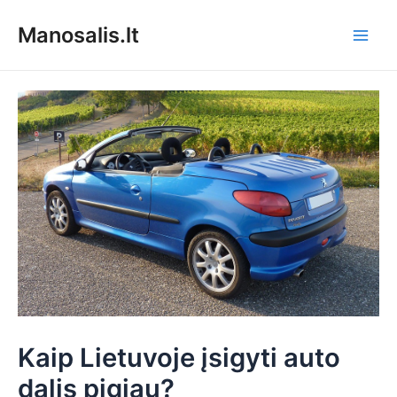
Pereiti
Manosalis.lt
prie
Main
turinio
Men
Kaip Lietuvoje įsigyti auto
dalis pigiau?