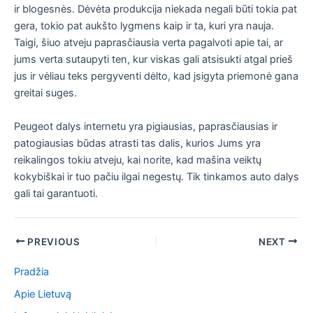
ir blogesnės. Dėvėta produkcija niekada negali būti tokia pat
gera, tokio pat aukšto lygmens kaip ir ta, kuri yra nauja.
Taigi, šiuo atveju paprasčiausia verta pagalvoti apie tai, ar
jums verta sutaupyti ten, kur viskas gali atsisukti atgal prieš
jus ir vėliau teks pergyventi dėlto, kad įsigyta priemonė gana
greitai suges.
Peugeot dalys internetu yra pigiausias, paprasčiausias ir
patogiausias būdas atrasti tas dalis, kurios Jums yra
reikalingos tokiu atveju, kai norite, kad mašina veiktų
kokybiškai ir tuo pačiu ilgai negestų. Tik tinkamos auto dalys
gali tai garantuoti.
Post
PREVIOUS
NEXT
navigation
Pradžia
Apie Lietuvą