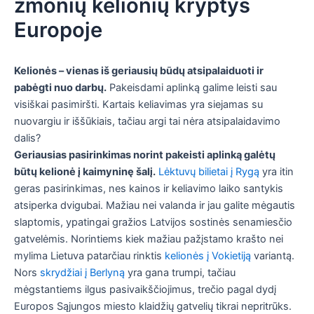
žmonių kelionių kryptys
Europoje
Kelionės – vienas iš geriausių būdų atsipalaiduoti ir
pabėgti nuo darbų.
Pakeisdami aplinką galime leisti sau
visiškai pasimiršti. Kartais keliavimas yra siejamas su
nuovargiu ir iššūkiais, tačiau argi tai nėra atsipalaidavimo
dalis?
Geriausias pasirinkimas norint pakeisti aplinką galėtų
būtų kelionė į kaimyninę šalį.
Lėktuvų bilietai į Rygą
yra itin
geras pasirinkimas, nes kainos ir keliavimo laiko santykis
atsiperka dvigubai. Mažiau nei valanda ir jau galite mėgautis
slaptomis, ypatingai gražios Latvijos sostinės senamiesčio
gatvelėmis. Norintiems kiek mažiau pažįstamo krašto nei
mylima Lietuva patarčiau rinktis
kelionės į Vokietiją
variantą.
Nors
skrydžiai į Berlyną
yra gana trumpi, tačiau
mėgstantiems ilgus pasivaikščiojimus, trečio pagal dydį
Europos Sąjungos miesto klaidžių gatvelių tikrai nepritrūks.