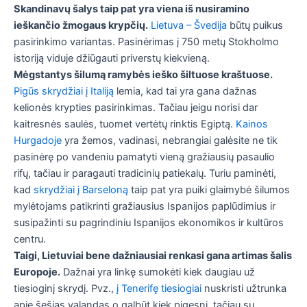
Skandinavų šalys taip pat yra viena iš nusiramino
ieškančio žmogaus krypčių.
Lietuva – Švedija
būtų puikus
pasirinkimo variantas. Pasinėrimas į 750 metų Stokholmo
istoriją viduje džiūgauti priverstų kiekvieną.
Mėgstantys šilumą ramybės ieško šiltuose kraštuose.
Pigūs skrydžiai į Italiją
lemia, kad tai yra gana dažnas
kelionės krypties pasirinkimas. Tačiau jeigu norisi dar
kaitresnės saulės, tuomet vertėtų rinktis Egiptą.
Kainos
Hurgadoje
yra žemos, vadinasi, nebrangiai galėsite ne tik
pasinėrę po vandeniu pamatyti vieną gražiausių pasaulio
rifų, tačiau ir paragauti tradicinių patiekalų. Turiu paminėti,
kad
skrydžiai į Barseloną
taip pat yra puiki glaimybė šilumos
mylėtojams patikrinti gražiausius Ispanijos paplūdimius ir
susipažinti su pagrindiniu Ispanijos ekonomikos ir kultūros
centru.
Taigi, Lietuviai bene dažniausiai renkasi gana artimas šalis
Europoje.
Dažnai yra linkę sumokėti kiek daugiau už
tiesioginį skrydį. Pvz.,
į Tenerifę tiesiogiai
nuskristi užtrunka
apie šešias valandas,o galbūt kiek pigesni, tačiau su