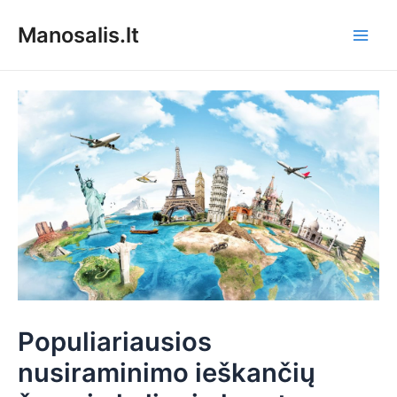
Pereiti
Manosalis.lt
prie
Main
turinio
Men
Populiariausios
nusiraminimo ieškančių