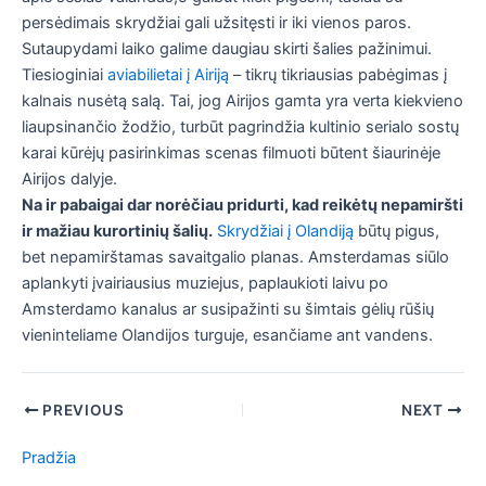
persėdimais skrydžiai gali užsitęsti ir iki vienos paros.
Sutaupydami laiko galime daugiau skirti šalies pažinimui.
Tiesioginiai
aviabilietai į Airiją
– tikrų tikriausias pabėgimas į
kalnais nusėtą salą. Tai, jog Airijos gamta yra verta kiekvieno
liaupsinančio žodžio, turbūt pagrindžia kultinio serialo sostų
karai kūrėjų pasirinkimas scenas filmuoti būtent šiaurinėje
Airijos dalyje.
Na ir pabaigai dar norėčiau pridurti, kad reikėtų nepamiršti
ir mažiau kurortinių šalių.
Skrydžiai į Olandiją
būtų pigus,
bet nepamirštamas savaitgalio planas. Amsterdamas siūlo
aplankyti įvairiausius muziejus, paplaukioti laivu po
Amsterdamo kanalus ar susipažinti su šimtais gėlių rūšių
vieninteliame Olandijos turguje, esančiame ant vandens.
Post
PREVIOUS
NEXT
navigation
Pradžia