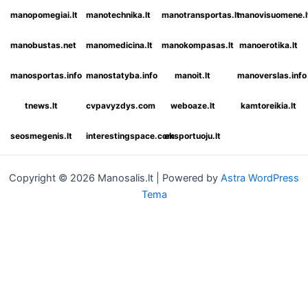
manopomegiai.lt
manotechnika.lt
manotransportas.lt
manovisuomene.l
manobustas.net
manomedicina.lt
manokompasas.lt
manoerotika.lt
manosportas.info
manostatyba.info
manoit.lt
manoverslas.info
tnews.lt
cvpavyzdys.com
weboaze.lt
kamtoreikia.lt
seosmegenis.lt
interestingspace.com
eksportuoju.lt
Copyright © 2026 Manosalis.lt | Powered by
Astra WordPress
Tema