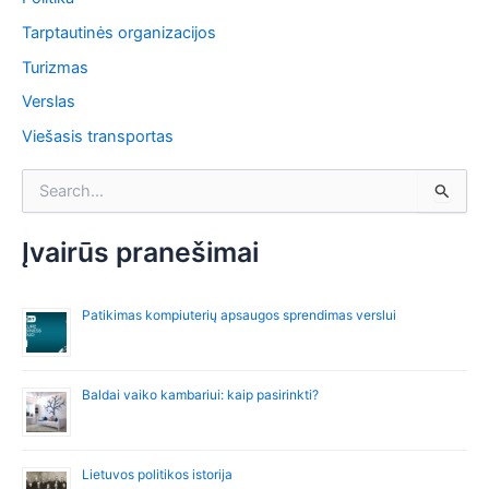
Tarptautinės organizacijos
Turizmas
Verslas
Viešasis transportas
I
e
š
k
Įvairūs pranešimai
o
t
i
Patikimas kompiuterių apsaugos sprendimas verslui
:
Baldai vaiko kambariui: kaip pasirinkti?
Lietuvos politikos istorija