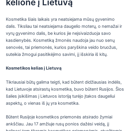
kelionė į Lietuvą
Kosmetika šiais laikais yra neatsiejama mūsų gyvenimo
dalis. Tiksliau tai neatsiejama daugelio moterų, o nemažai ir
vyrų gyvenimo dalis, be kurios jie neįsivaizduoja savo
kasdienybės. Kosmetiką žmonės naudoja jau nuo senų
senovės, tai priemonės, kurios paryškina veido bruožus,
suteikia žmogui pasitikėjimo savimi, jį išskiria iš kitų.
Kosmetikos kelias į Lietuvą
Tikriausiai būtų galima teigti, kad būtent didžiausias indėlis,
kad Lietuvoje atsirastų kosmetika, buvo būtent Rusijos. Šios
šalies įsikišimas į Lietuvos istoriją turėjo įtakos daugeliui
aspektų, o vienas iš jų yra kosmetika.
Būtent Rusijoje kosmetikos priemonės atsirado žymiai
ankščiau. Jau 17 amžiuje rusų ponios dažėsi veidą, jį
balinosi tam tikromis kosmetikos priemonėmis, atvežtomis