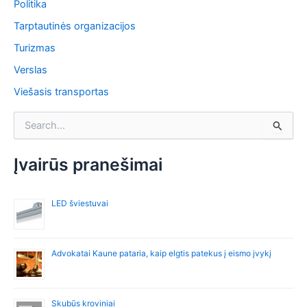
Politika
Tarptautinės organizacijos
Turizmas
Verslas
Viešasis transportas
I
e
š
k
Įvairūs pranešimai
o
t
i
LED šviestuvai
:
Advokatai Kaune pataria, kaip elgtis patekus į eismo įvykį
Skubūs kroviniai