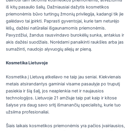
iš kitų pasaulio šalių. Dažniausiai dažytis kosmetikos
priemonėmis būvo turtingų žmonių privilegija, kadangi tik jie
galėdavo tai įpirkti. Paprasti gyventojai, kurie tam neturėjo
lėšų, dažėsi natūraliai išgaunamomis priemonėmis.
Pavyzdžiui, žandus rausvindavo burokėlių sunka, antakius ir
akis dažėsi suodžiais. Norėdami panaikinti raukšles arba jas
sumažinti, naudojo alyvuogių aliejų ar pieną.
Kosmetika Lietuvoje
Kosmetika į Lietuvą atkeliavo ne taip jau seniai. Kiekvienais
metais atsirandantys gaminiai visame pasaulyje po truputį
pasiekia ir šią šalį, jos neaplenkia net ir naujausios
technologijos. Lietuvoje 21 amžiuje taip pat kaip ir kitose
šalyse yra daug savo sritį išmanančių specialistų, kurie tuo
užsiima profesionaliai.
Šiais laikais kosmetikos priemonėmis yra pačios įvairiausios,