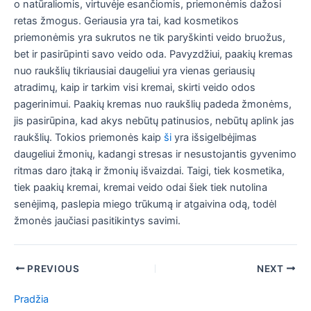
o natūraliomis, virtuvėje esančiomis, priemonėmis dažosi
retas žmogus. Geriausia yra tai, kad kosmetikos
priemonėmis yra sukrutos ne tik paryškinti veido bruožus,
bet ir pasirūpinti savo veido oda. Pavyzdžiui, paakių kremas
nuo raukšlių tikriausiai daugeliui yra vienas geriausių
atradimų, kaip ir tarkim visi kremai, skirti veido odos
pagerinimui. Paakių kremas nuo raukšlių padeda žmonėms,
jis pasirūpina, kad akys nebūtų patinusios, nebūtų aplink jas
raukšlių. Tokios priemonės kaip
ši
yra išsigelbėjimas
daugeliui žmonių, kadangi stresas ir nesustojantis gyvenimo
ritmas daro įtaką ir žmonių išvaizdai. Taigi, tiek kosmetika,
tiek paakių kremai, kremai veido odai šiek tiek nutolina
senėjimą, paslepia miego trūkumą ir atgaivina odą, todėl
žmonės jaučiasi pasitikintys savimi.
Post
PREVIOUS
NEXT
navigation
Pradžia