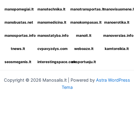
manopomegiai.lt
manotechnika.lt
manotransportas.lt
manovisuomene.l
manobustas.net
manomedicina.lt
manokompasas.lt
manoerotika.lt
manosportas.info
manostatyba.info
manoit.lt
manoverslas.info
tnews.lt
cvpavyzdys.com
weboaze.lt
kamtoreikia.lt
seosmegenis.lt
interestingspace.com
eksportuoju.lt
Copyright © 2026 Manosalis.lt | Powered by
Astra WordPress
Tema