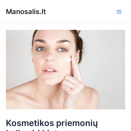
Pereiti
Manosalis.lt
prie
Main
turinio
Men
Kosmetikos priemonių