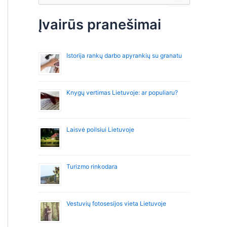
š
k
Įvairūs pranešimai
o
t
i
Istorija rankų darbo apyrankių su granatu
:
Knygų vertimas Lietuvoje: ar populiaru?
Laisvė poilsiui Lietuvoje
Turizmo rinkodara
Vestuvių fotosesijos vieta Lietuvoje