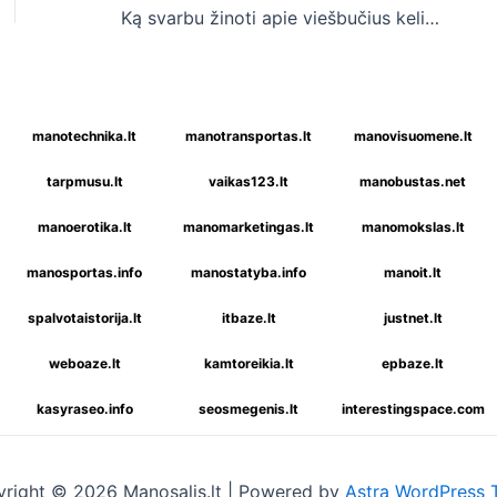
Ką svarbu žinoti apie viešbučius keliaujant?
manotechnika.lt
manotransportas.lt
manovisuomene.lt
tarpmusu.lt
vaikas123.lt
manobustas.net
manoerotika.lt
manomarketingas.lt
manomokslas.lt
manosportas.info
manostatyba.info
manoit.lt
spalvotaistorija.lt
itbaze.lt
justnet.lt
weboaze.lt
kamtoreikia.lt
epbaze.lt
kasyraseo.info
seosmegenis.lt
interestingspace.com
right © 2026 Manosalis.lt | Powered by
Astra WordPress