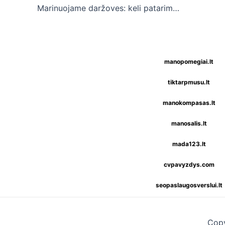
navigation
Marinuojame daržoves: keli patarimai, kurie padės džiaugtis skaniu ir vaizdingu maistu
manopomegiai.lt
tiktarpmusu.lt
manokompasas.lt
manosalis.lt
mada123.lt
cvpavyzdys.com
seopaslaugosverslui.lt
Copy