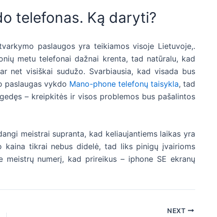
do telefonas. Ką daryti?
o tvarkymo paslaugos yra teikiamos visoje Lietuvoje,.
ionių metu telefonai dažnai krenta, tad natūralu, kad
o ar net visiškai sudužo. Svarbiausia, kad visada bus
ipo paslaugas vykdo
Mano-phone telefonų taisykla
, tad
ugedęs – kreipkitės ir visos problemos bus pašalintos
angi meistrai supranta, kad keliaujantiems laikas yra
kaina tikrai nebus didelė, tad liks pinigų įvairioms
e meistrų numerį, kad prireikus – iphone SE ekranų
NEXT