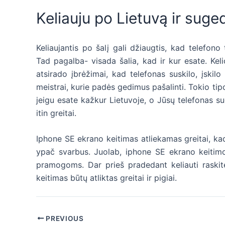
Keliauju po Lietuvą ir suge
Keliaujantis po šalį gali džiaugtis, kad telefon
Tad pagalba- visada šalia, kad ir kur esate. Kel
atsirado įbrėžimai, kad telefonas suskilo, įskil
meistrai, kurie padės gedimus pašalinti. Tokio t
jeigu esate kažkur Lietuvoje, o Jūsų telefonas s
itin greitai.
Iphone SE ekrano keitimas atliekamas greitai, kad
ypač svarbus. Juolab, iphone SE ekrano keitimo 
pramogoms. Dar prieš pradedant keliauti raskit
keitimas būtų atliktas greitai ir pigiai.
Post
PREVIOUS