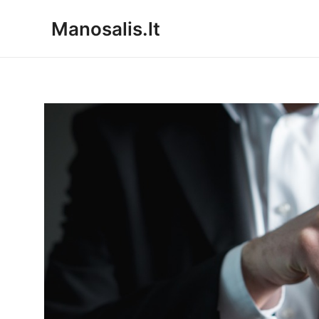
Pereiti
Manosalis.lt
prie
turinio