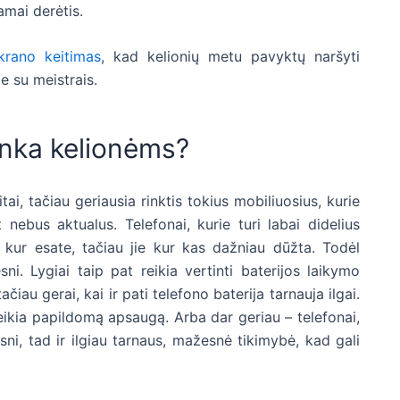
amai derėtis.
krano keitimas
, kad kelionių metu pavyktų naršyti
e su meistrais.
tinka kelionėms?
ai, tačiau geriausia rinktis tokius mobiliuosius, kurie
 nebus aktualus. Telefonai, kurie turi labai didelius
r kur esate, tačiau jie kur kas dažniau dūžta. Todėl
ni. Lygiai taip pat reikia vertinti baterijos laikymo
iau gerai, kai ir pati telefono baterija tarnauja ilgai.
uteikia papildomą apsaugą. Arba dar geriau – telefonai,
sni, tad ir ilgiau tarnaus, mažesnė tikimybė, kad gali