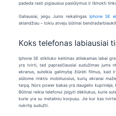
padeda rasti pigiausius pasiūlymus ir išmokti tink
Galiausiai, jeigu Jums reikalingas
iphone SE e
sklandžiau – tokiu atveju būtinai bendradarbiaukit
Koks telefonas labiausiai 
Iphone SE stikliuko keitimas atliekamas labai greit
yra tvirti, tad paprasčiausiai sudužimas jums nt
ekranus, suteikia galimybę žiūrėti filmus, kad i
siūlome rinktis mobiliuosius, kurių ekranai mažes
tarpą. Nors power bakas yra daugelio kuprinėje, tač
Būtinai reikia telefonui įsigyti dėkliukus, kurie s
kurie yra su metaliniu korpusu. Jie kur kas tvirte
nukritę sudužti.