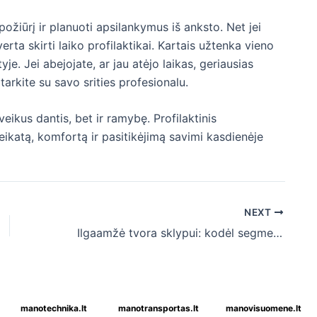
 požiūrį ir planuoti apsilankymus iš anksto. Net jei
ta skirti laiko profilaktikai. Kartais užtenka vieno
e. Jei abejojate, ar jau atėjo laikas, geriausias
itarkite su savo srities profesionalu.
veikus dantis, bet ir ramybę. Profilaktinis
veikatą, komfortą ir pasitikėjimą savimi kasdienėje
NEXT
Ilgaamžė tvora sklypui: kodėl segmentiniai sprendimai išlieka populiarūs?
manotechnika.lt
manotransportas.lt
manovisuomene.lt