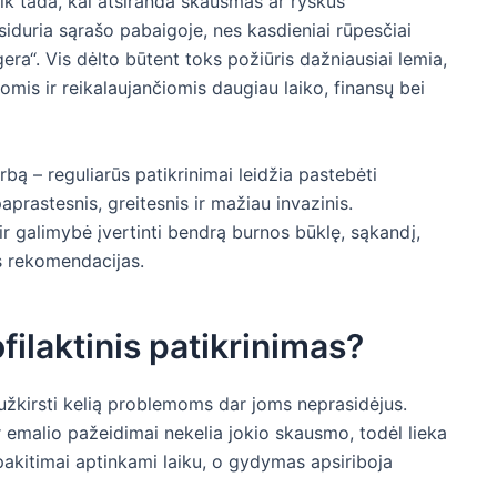
ik tada, kai atsiranda skausmas ar ryškus
tsiduria sąrašo pabaigoje, nes kasdieniai rūpesčiai
ra“. Vis dėlto būtent toks požiūris dažniausiai lemia,
mis ir reikalaujančiomis daugiau laiko, finansų bei
bą – reguliarūs patikrinimai leidžia pastebėti
prastesnis, greitesnis ir mažiau invazinis.
t ir galimybė įvertinti bendrą burnos būklę, sąkandį,
os rekomendacijas.
ofilaktinis patikrinimas?
žkirsti kelią problemoms dar joms neprasidėjus.
emalio pažeidimai nekelia jokio skausmo, todėl lieka
 pakitimai aptinkami laiku, o gydymas apsiriboja