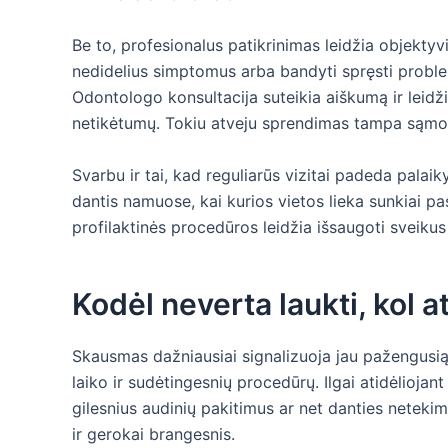
Be to, profesionalus patikrinimas leidžia objektyvia
nedidelius simptomus arba bandyti spręsti problem
Odontologo konsultacija suteikia aiškumą ir leidž
netikėtumų. Tokiu atveju sprendimas tampa sąmo
Svarbu ir tai, kad reguliarūs vizitai padeda palaiky
dantis namuose, kai kurios vietos lieka sunkiai p
profilaktinės procedūros leidžia išsaugoti sveikus 
Kodėl neverta laukti, kol 
Skausmas dažniausiai signalizuoja jau pažengusią
laiko ir sudėtingesnių procedūrų. Ilgai atidėliojant
gilesnius audinių pakitimus ar net danties netekim
ir gerokai brangesnis.