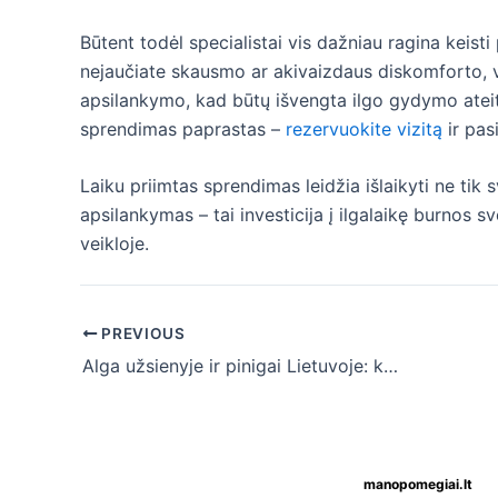
Būtent todėl specialistai vis dažniau ragina keisti
nejaučiate skausmo ar akivaizdaus diskomforto, ver
apsilankymo, kad būtų išvengta ilgo gydymo ateityj
sprendimas paprastas –
rezervuokite vizitą
ir pas
Laiku priimtas sprendimas leidžia išlaikyti ne tik s
apsilankymas – tai investicija į ilgalaikę burnos s
veikloje.
Post
PREVIOUS
navigation
Alga užsienyje ir pinigai Lietuvoje: kaip susitvarkyti, kad kuo mažiau prarastum per kursą ir mokesčius
manopomegiai.lt