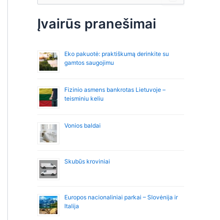
š
k
Įvairūs pranešimai
o
t
i
Eko pakuotė: praktiškumą derinkite su
:
gamtos saugojimu
Fizinio asmens bankrotas Lietuvoje –
teisminiu keliu
Vonios baldai
Skubūs kroviniai
Europos nacionaliniai parkai – Slovėnija ir
Italija