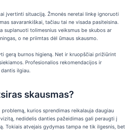
i įvertinti situaciją. Žmonės neretai linkę ignoruoti
as savarankiškai, tačiau tai ne visada pasiteisina.
ia suplanuoti tolimesnius veiksmus be skubos ar
ningas, o ne priimtas dėl ūmaus skausmo.
ti gerą burnos higieną. Net ir kruopščiai prižiūrint
asiekiamos. Profesionalios rekomendacijos ir
dantis ilgiau.
atsiras skausmas?
 problemą, kurios sprendimas reikalauja daugiau
 vizitą, nedidelis danties pažeidimas gali peraugti į
ą. Tokiais atvejais gydymas tampa ne tik ilgesnis, bet