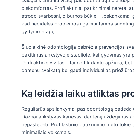
Daugelis žmonių vizitą pas odontologą planuoja t
diskomfortas. Profilaktiniai patikrinimai neretai a
atrodo svarbesni, o burnos būklė – „pakankamai ge
kad nedidelės problemos ilgainiui tampa sudėtingo
gydymo etapų.
Šiuolaikinė odontologija pabrėžia prevencijos svar
pakitimus ankstyvoje stadijoje, kai gydymas yra pa
Profilaktinis vizitas – tai ne tik dantų apžiūra, be
dantenų sveikatą bei gauti individualias priežiūr
Ką leidžia laiku atliktas pr
Reguliarūs apsilankymai pas odontologą padeda u
Dažnai ankstyvas kariesas, dantenų uždegimas ar 
nepastebėti. Profilaktinio patikrinimo metu tokie
minimaliais veiksmais.