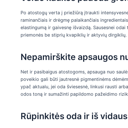
Po atostogų verta į priežiūrą įtraukti intensyve
raminančiais ir drėgmę palaikančiais ingredientais
elastingumą ir gaivesnę išvaizdą. Sausesnei odai t
priemonės be stiprių kvapiklių ir aktyvių dirgiklių.
Nepamirškite apsaugos nu
Net ir pasibaigus atostogoms, apsauga nuo saulės
poveikio gali būti jautresnė pigmentinėms dėmėms
ypač aktualu, jei oda šviesesnė, linkusi rausti ar
odos toną ir sumažinti papildomo pažeidimo rizik
Rūpinkitės oda ir iš vidaus