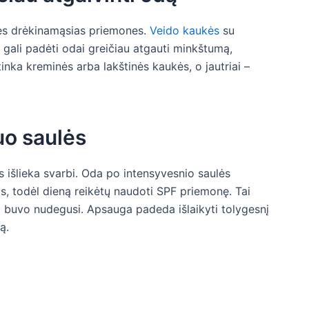
snes drėkinamąsias priemones.
Veido kaukės
su
 gali padėti odai greičiau atgauti minkštumą,
inka kreminės arba lakštinės kaukės, o jautriai –
o saulės
 išlieka svarbi. Oda po intensyvesnio saulės
, todėl dieną reikėtų naudoti SPF priemonę. Tai
ba buvo nudegusi. Apsauga padeda išlaikyti tolygesnį
ą.