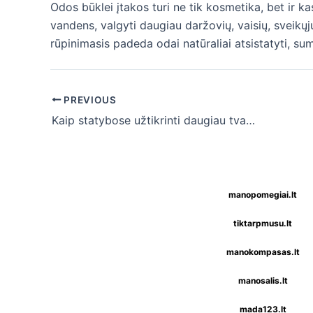
Odos būklei įtakos turi ne tik kosmetika, bet ir k
vandens, valgyti daugiau daržovių, vaisių, sveikų
rūpinimasis padeda odai natūraliai atsistatyti, su
Post
PREVIOUS
navigation
Kaip statybose užtikrinti daugiau tvarkos ir skaidrumo?
manopomegiai.lt
tiktarpmusu.lt
manokompasas.lt
manosalis.lt
mada123.lt