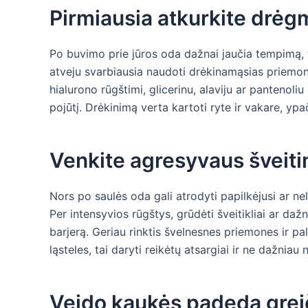
Pirmiausia atkurkite drėg
Po buvimo prie jūros oda dažnai jaučia tempimą, 
atveju svarbiausia naudoti drėkinamąsias priemo
hialurono rūgštimi, glicerinu, alaviju ar pantenoli
pojūtį. Drėkinimą verta kartoti ryte ir vakare, y
Venkite agresyvaus šveit
Nors po saulės oda gali atrodyti papilkėjusi ar ne
Per intensyvios rūgštys, grūdėti šveitikliai ar daž
barjerą. Geriau rinktis švelnesnes priemones ir pal
ląsteles, tai daryti reikėtų atsargiai ir ne dažniau 
Veido kaukės padeda greič