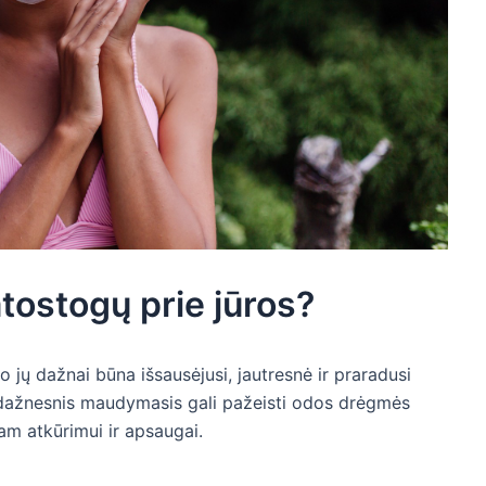
atostogų prie jūros?
o jų dažnai būna išsausėjusi, jautresnė ir praradusi
r dažnesnis maudymasis gali pažeisti odos drėgmės
am atkūrimui ir apsaugai.