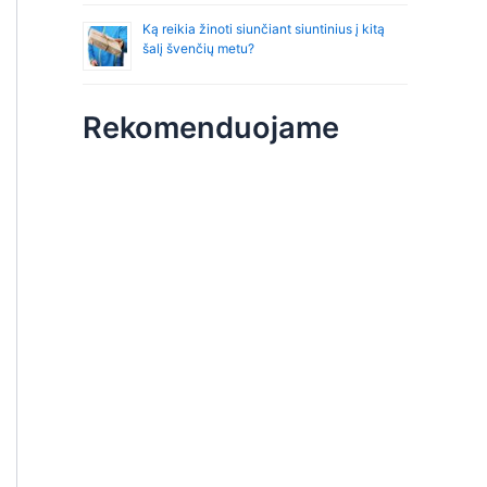
Ką reikia žinoti siunčiant siuntinius į kitą
šalį švenčių metu?
Rekomenduojame