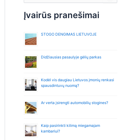
š
k
Įvairūs pranešimai
o
t
i
STOGO DENGIMAS LIETUVOJE
:
Didžiausias pasaulyje gėlių parkas
Kodėl vis daugiau Lietuvos įmonių renkasi
spausdintuvų nuomą?
Ar verta įsirengti automobilių stogines?
Kaip pasirinkti kilimą miegamajam
kambariui?