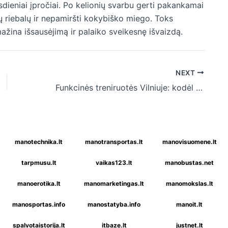
asdieniai įpročiai. Po kelionių svarbu gerti pakankamai
jų riebalų ir nepamiršti kokybiško miego. Toks
mažina išsausėjimą ir palaiko sveikesnę išvaizdą.
NEXT
Funkcinės treniruotės Vilniuje: kodėl jas renkasi vis daugiau miesto gyventojų?
manotechnika.lt
manotransportas.lt
manovisuomene.lt
tarpmusu.lt
vaikas123.lt
manobustas.net
manoerotika.lt
manomarketingas.lt
manomokslas.lt
manosportas.info
manostatyba.info
manoit.lt
spalvotaistorija.lt
itbaze.lt
justnet.lt