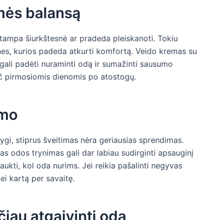
mės balansą
tampa šiurkštesnė ar pradeda pleiskanoti. Tokiu
nes, kurios padeda atkurti komfortą. Veido kremas su
u gali padėti nuraminti odą ir sumažinti sausumo
pač pirmosiomis dienomis po atostogų.
imo
lygi, stiprus šveitimas nėra geriausias sprendimas.
nas odos trynimas gali dar labiau sudirginti apsauginį
aukti, kol oda nurims. Jei reikia pašalinti negyvas
nei kartą per savaitę.
iau atgaivinti odą