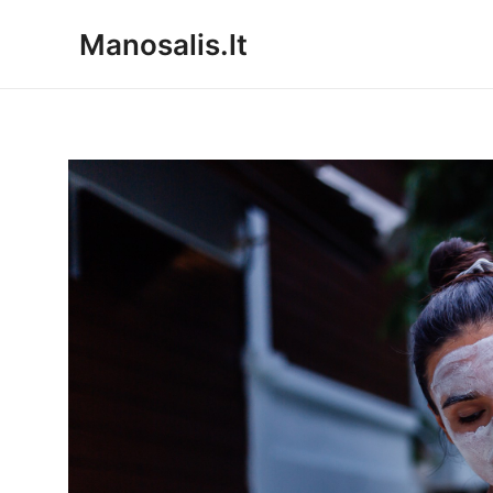
Pereiti
Manosalis.lt
prie
turinio