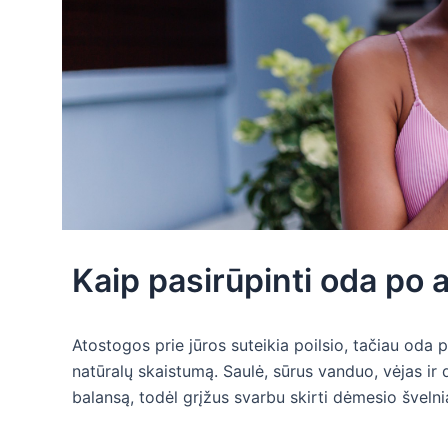
Kaip pasirūpinti oda po 
Atostogos prie jūros suteikia poilsio, tačiau oda p
natūralų skaistumą. Saulė, sūrus vanduo, vėjas i
balansą, todėl grįžus svarbu skirti dėmesio švelni