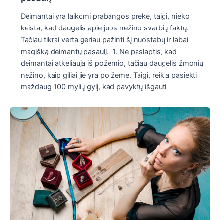
Deimantai yra laikomi prabangos preke, taigi, nieko
keista, kad daugelis apie juos nežino svarbių faktų.
Tačiau tikrai verta geriau pažinti šį nuostabų ir labai
magišką deimantų pasaulį. 1. Ne paslaptis, kad
deimantai atkeliauja iš požemio, tačiau daugelis žmonių
nežino, kaip giliai jie yra po žeme. Taigi, reikia pasiekti
maždaug 100 mylių gylį, kad pavyktų išgauti