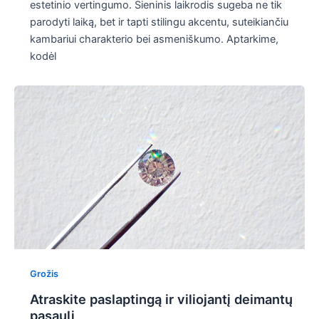
estetinio vertingumo. Sieninis laikrodis sugeba ne tik
parodyti laiką, bet ir tapti stilingu akcentu, suteikiančiu
kambariui charakterio bei asmeniškumo. Aptarkime,
kodėl
Grožis
Atraskite paslaptingą ir viliojantį deimantų
pasaulį