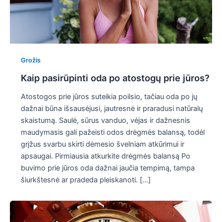
Grožis
Kaip pasirūpinti oda po atostogų prie jūros?
Atostogos prie jūros suteikia poilsio, tačiau oda po jų
dažnai būna išsausėjusi, jautresnė ir praradusi natūralų
skaistumą. Saulė, sūrus vanduo, vėjas ir dažnesnis
maudymasis gali pažeisti odos drėgmės balansą, todėl
grįžus svarbu skirti dėmesio švelniam atkūrimui ir
apsaugai. Pirmiausia atkurkite drėgmės balansą Po
buvimo prie jūros oda dažnai jaučia tempimą, tampa
šiurkštesnė ar pradeda pleiskanoti. […]