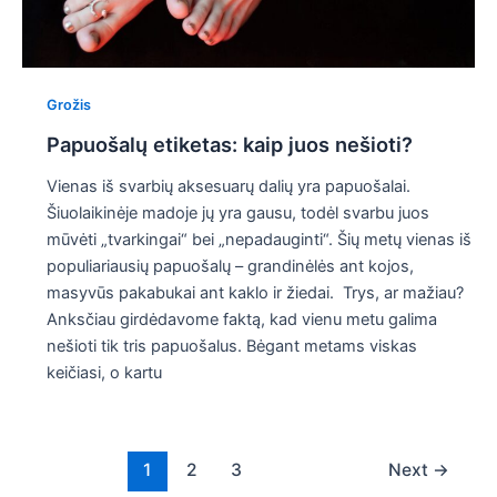
Grožis
Papuošalų etiketas: kaip juos nešioti?
Vienas iš svarbių aksesuarų dalių yra papuošalai.
Šiuolaikinėje madoje jų yra gausu, todėl svarbu juos
mūvėti „tvarkingai“ bei „nepadauginti“. Šių metų vienas iš
populiariausių papuošalų – grandinėlės ant kojos,
masyvūs pakabukai ant kaklo ir žiedai. Trys, ar mažiau?
Anksčiau girdėdavome faktą, kad vienu metu galima
nešioti tik tris papuošalus. Bėgant metams viskas
keičiasi, o kartu
Post
1
2
3
Next
→
pagination