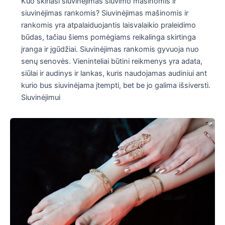
Kuo skiriasi siuvinėjimas siuvimo mašinomis ir
siuvinėjimas rankomis? Siuvinėjimas mašinomis ir
rankomis yra atpalaiduojantis laisvalaikio praleidimo
būdas, tačiau šiems pomėgiams reikalinga skirtinga
įranga ir įgūdžiai. Siuvinėjimas rankomis gyvuoja nuo
senų senovės. Vieninteliai būtini reikmenys yra adata,
siūlai ir audinys ir lankas, kuris naudojamas audiniui ant
kurio bus siuvinėjama įtempti, bet be jo galima išsiversti.
Siuvinėjimui