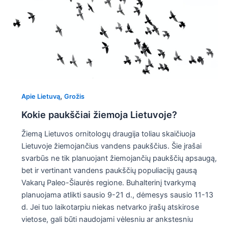
,
Apie Lietuvą
Grožis
Kokie paukščiai žiemoja Lietuvoje?
Žiemą Lietuvos ornitologų draugija toliau skaičiuoja
Lietuvoje žiemojančius vandens paukščius. Šie įrašai
svarbūs ne tik planuojant žiemojančių paukščių apsaugą,
bet ir vertinant vandens paukščių populiacijų gausą
Vakarų Paleo-Šiaurės regione. Buhalterinį tvarkymą
planuojama atlikti sausio 9-21 d., dėmesys sausio 11-13
d. Jei tuo laikotarpiu niekas netvarko įrašų atskirose
vietose, gali būti naudojami vėlesniu ar ankstesniu