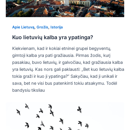
,
,
Apie Lietuvą
Grožis
Istorija
Kuo lietuvių kalba yra ypatinga?
Kiekvienam, kad ir kokiai etninei grupei begyventų,
gimtoji kalba yra pati gražiausia. Pirmas žodis, kurį
pasakiau, buvo lietuvių, ir galvočiau, kad gražiausia kalba
yra lietuvių. Kas nors gali paklausti: „Bet kuo lietuvių kalba
tokia graži ir kuo ji ypatinga?“ Sakyčiau, kad ji unikali ir
sava, bet ne visi bus patenkinti tokiu atsakymu. Todėl
bandysiu tiksliau