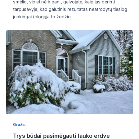
smėlio, violetinė ir pan., galvojate, kaip jas derinti
tarpusavyje, kad galutinis rezultatas neatrodytų tiesiog
juokingai (blogąja to žodžio
Grožis
Trys būdai pasimėgauti lauko erdve