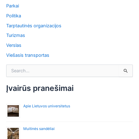
Parkai
Politika
Tarptautinės organizacijos
Turizmas
Verslas
Viešasis transportas
I
e
š
k
Įvairūs pranešimai
o
t
i
Apie Lietuvos universitetus
:
Muitinės sandėliai