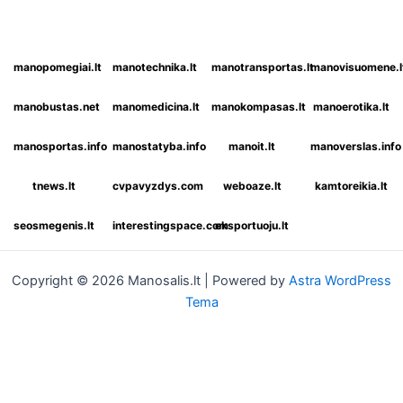
manopomegiai.lt
manotechnika.lt
manotransportas.lt
manovisuomene.l
manobustas.net
manomedicina.lt
manokompasas.lt
manoerotika.lt
manosportas.info
manostatyba.info
manoit.lt
manoverslas.info
tnews.lt
cvpavyzdys.com
weboaze.lt
kamtoreikia.lt
seosmegenis.lt
interestingspace.com
eksportuoju.lt
Copyright © 2026 Manosalis.lt | Powered by
Astra WordPress
Tema