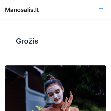
Pereiti
Manosalis.lt
prie
Main
turinio
Men
Grožis