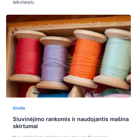
laikotarpiu
Grožis
Siuvinėjimo rankomis ir naudojantis mašina
skirtumai